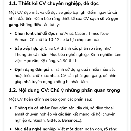
1.1. Thiết kế CV chuyên nghiệp, dễ đọc
Một CV đẹp mắt và dễ đọc sẽ giúp bạn ghi điểm ngay từ cái
nhìn đầu tiên. Đảm bảo rằng thiết kế của CV
sạch sẽ và gọn
gàng
. Những điều cần lưu ý:
Chọn font chữ dễ đọc
như Arial, Calibri, Times New
Roman. Cỡ chữ từ 10-12 sẽ là lựa chọn an toàn.
Sắp xếp hợp lý
: Chia CV thành các phần rõ ràng như
Thông tin cá nhân, Mục tiêu nghề nghiệp, Kinh nghiệm làm
việc, Học vấn, Kỹ năng, và Sở thích.
Định dạng đơn giản
: Tránh sử dụng quá nhiều màu sắc
hoặc kiểu chữ khác nhau. CV cần phải gọn gàng, dễ nhìn,
giúp nhà tuyển dụng không bị phân tâm.
1.2. Nội dung CV: Chú ý những phần quan trọng
Một CV hoàn chỉnh sẽ bao gồm các phần sau:
Thông tin cá nhân
: Bao gồm tên, địa chỉ, số điện thoại,
email chuyên nghiệp và các liên kết mạng xã hội chuyên
nghiệp (LinkedIn, GitHub, Behance…).
Mục tiêu nghề nghiệp
: Viết một đoạn ngắn gọn, rõ ràng