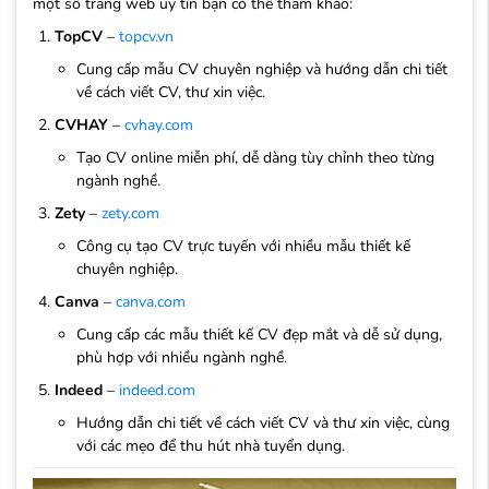
một số trang web uy tín bạn có thể tham khảo:
TopCV
–
topcv.vn
Cung cấp mẫu CV chuyên nghiệp và hướng dẫn chi tiết
về cách viết CV, thư xin việc.
CVHAY
–
cvhay.com
Tạo CV online miễn phí, dễ dàng tùy chỉnh theo từng
ngành nghề.
Zety
–
zety.com
Công cụ tạo CV trực tuyến với nhiều mẫu thiết kế
chuyên nghiệp.
Canva
–
canva.com
Cung cấp các mẫu thiết kế CV đẹp mắt và dễ sử dụng,
phù hợp với nhiều ngành nghề.
Indeed
–
indeed.com
Hướng dẫn chi tiết về cách viết CV và thư xin việc, cùng
với các mẹo để thu hút nhà tuyển dụng.